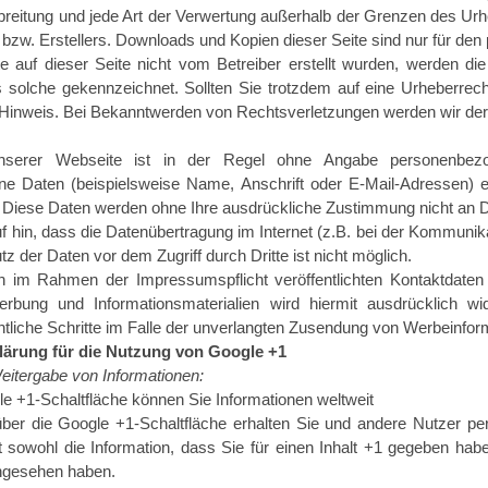
breitung und jede Art der Verwertung außerhalb der Grenzen des Urh
 bzw. Erstellers. Downloads und Kopien dieser Seite sind nur für den
te auf dieser Seite nicht vom Betreiber erstellt wurden, werden di
als solche gekennzeichnet. Sollten Sie trotzdem auf eine Urheberre
Hinweis. Bei Bekanntwerden von Rechtsverletzungen werden wir dera
nserer Webseite ist in der Regel ohne Angabe personenbezo
e Daten (beispielsweise Name, Anschrift oder E-Mail-Adressen) erh
is. Diese Daten werden ohne Ihre ausdrückliche Zustimmung nicht an D
f hin, dass die Datenübertragung im Internet (z.B. bei der Kommunik
z der Daten vor dem Zugriff durch Dritte ist nicht möglich.
 im Rahmen der Impressumspflicht veröffentlichten Kontaktdaten 
erbung und Informationsmaterialien wird hiermit ausdrücklich wi
htliche Schritte im Falle der unverlangten Zusendung von Werbeinfor
lärung für die Nutzung von Google +1
itergabe von Informationen:
gle +1-Schaltfläche können Sie Informationen weltweit
 über die Google +1-Schaltfläche erhalten Sie und andere Nutzer pe
 sowohl die Information, dass Sie für einen Inhalt +1 gegeben habe
angesehen haben.