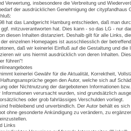
d Verwertung, insbesondere die Verbreitung und Wiederverö
 bedarf der ausdrücklichen Genehmigung der citypfandhaus
hluß:
8 hat das Landgericht Hamburg entschieden, daß man durch 
e ggf. mitzuverantworten hat. Dies kann - so das LG - nur d
n diesen Inhalten distanziert. Deshalb gilt für alle Links, 
t der einzelnen Homepages ist ausschliesslich der betreffend
etonen, daß wir keinerlei Einfluß auf die Gestaltung und die 
ieren wir uns hiermit ausdrücklich von deren Inhalten. Diese 
r führen"!
Onlineangebotes
immt keinerlei Gewähr für die Aktualität, Korrektheit, Vollstä
 Haftungsansprüche gegen den Autor, welche sich auf Schäden
ung oder Nichtnutzung der dargebotenen Informationen bzw. 
r Informationen verursacht wurden, sind grundsätzlich ausg
orsätzliches oder grob fahrlässiges Verschulden vorliegt.
ind freibleibend und unverbindlich. Der Autor behält es sich
t ohne gesonderte Ankündigung zu verändern, zu ergänzen, 
einzustellen.
d Links