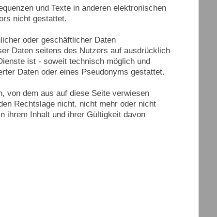
equenzen und Texte in anderen elektronischen
rs nicht gestattet.
licher oder geschäftlicher Daten
ser Daten seitens des Nutzers auf ausdrücklich
ienste ist - soweit technisch möglich und
rter Daten oder eines Pseudonyms gestattet.
en, von dem aus auf diese Seite verwiesen
den Rechtslage nicht, nicht mehr oder nicht
n ihrem Inhalt und ihrer Gültigkeit davon
at einen besonders hohen Stellenwert für die
 Auktionshaus GmbH
. Eine Nutzung der
 jede Angabe personenbezogener Daten möglich.
 unsere Internetseite in Anspruch nehmen möchte,
n. Ist die Verarbeitung personenbezogener Daten
ge, holen wir generell eine Einwilligung der