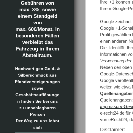
Ihre +1 können 
Gebühren von
Ihrem Google-Pro
max. 3%, sowie
einem Standgeld
Google zeichnet 
von
Google +1-Schalt
max. 60€/Monat. In
Profil gewählte
besonderen Fällen
einen anderen Na
verbleibt das
Die Identität I
Fahrzeug in Ihrem
Informationen vo
Abstellraum.
Verwendung der e
Neben den oben 
Hochwertigen Gold- &
Google-Datensch
Silberschmuck aus
Google veröffent
Pfandversteigerungen
weiter, wie etwa
sowie
Quellenangabe
Geschäftsauflösunge
Quellenangaben:
n finden Sie bei uns
Impressum-Gene
zu unschlagbaren
e-recht24.de für
Preisen
von eRecht24, de
Der Weg zu uns lohnt
sich
Disclaimer: