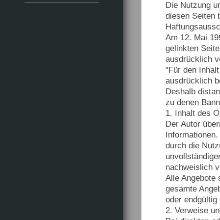
Die Nutzung un
diesen Seiten
Haftungsaussc
Am 12. Mai 199
gelinkten Seit
ausdrücklich vo
"Für den Inhal
ausdrücklich b
Deshalb distanz
zu denen Banne
1. Inhalt des 
Der Autor übern
Informationen.
durch die Nutz
unvollständige
nachweislich v
Alle Angebote s
gesamte Angebo
oder endgültig 
2. Verweise un