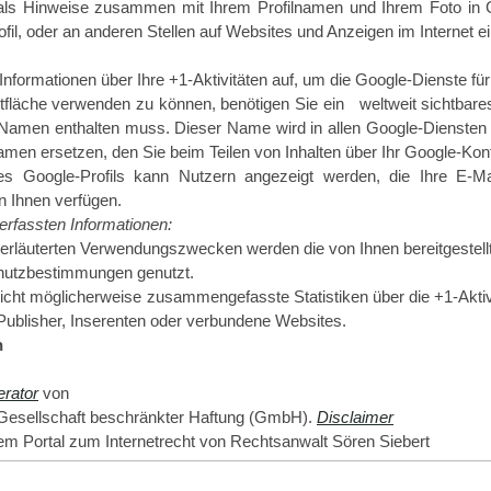
als Hinweise zusammen mit Ihrem Profilnamen und Ihrem Foto in G
fil, oder an anderen Stellen auf Websites und Anzeigen im Internet e
Informationen über Ihre +1-Aktivitäten auf, um die Google-Dienste f
fläche verwenden zu können, benötigen Sie ein weltweit sichtbares,
n Namen enthalten muss. Dieser Name wird in allen Google-Dienste
men ersetzen, den Sie beim Teilen von Inhalten über Ihr Google-Ko
hres Google-Profils kann Nutzern angezeigt werden, die Ihre E-M
n Ihnen verfügen.
rfassten Informationen:
erläuterten Verwendungszwecken werden die von Ihnen bereitgestell
utzbestimmungen genutzt.
licht möglicherweise zusammengefasste Statistiken über die +1-Aktiv
 Publisher, Inserenten oder verbundene Websites.
n
rator
von
 Gesellschaft beschränkter Haftung (GmbH).
Disclaimer
m Portal zum Internetrecht von Rechtsanwalt Sören Siebert