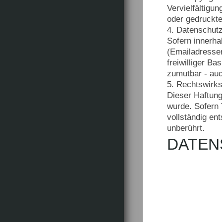
Vervielfältigu
oder gedruckte
4. Datenschut
Sofern innerha
(Emailadressen
freiwilliger B
zumutbar - au
5. Rechtswirk
Dieser Haftung
wurde. Sofern 
vollständig en
unberührt.
DATEN
Wir freuen uns 
Geschäftsleitun
Internetseiten
Sofern eine be
könnte jedoch 
erforderlich un