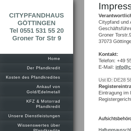
Impres
CITYPFANDHAUS
Verantwortlic
GÖTTINGEN
Citypfand un
Geschäftsführe
Tel 0551 531 55 20
Groner Torstr.
Groner Tor Str 9
37073 Götting
Kontakt:
Home
Telefon: +49 
E-Mail:
info@c
Der Pfandkredit
Kosten des Pfandkredites
Ust ID: DE28 5
Registereintr
Ankauf von
Gold/Edelmetall
Eintragung im 
Registergeri
KFZ & Motorrad
Pfandkredit
Unsere Dienstleistungen
Aufsichtsbehör
Wissenswertes über
Haftungsausschl
Pfandkredite