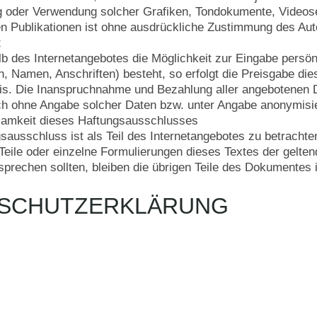
ng oder Verwendung solcher Grafiken, Tondokumente, Videos
n Publikationen ist ohne ausdrückliche Zustimmung des Auto
z
lb des Internetangebotes die Möglichkeit zur Eingabe persön
, Namen, Anschriften) besteht, so erfolgt die Preisgabe die
asis. Die Inanspruchnahme und Bezahlung aller angebotenen D
ch ohne Angabe solcher Daten bzw. unter Angabe anonymisie
samkeit dieses Haftungsausschlusses
sausschluss ist als Teil des Internetangebotes zu betracht
Teile oder einzelne Formulierungen dieses Textes der gelten
tsprechen sollten, bleiben die übrigen Teile des Dokumentes i
SCHUTZERKLÄRUNG
sehr über Ihr Interesse an unserem Unternehmen. Datenschutz h
g für folgenden Herausgeber dieser Website:
Citypfand- und
 der Citypfand- und Auktionshaus GmbH ist grundsätzlich ohne
troffene Person besondere Services unseres Unternehmens über
eine Verarbeitung personenbezogener Daten erforderlich werde
d besteht für eine solche Verarbeitung keine gesetzliche Grundla