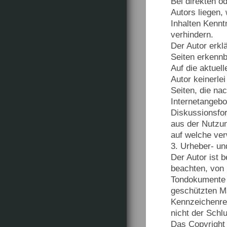
Bei direkten o
Autors liegen,
Inhalten Kennt
verhindern.
Der Autor erkl
Seiten erkennb
Auf die aktuel
Autor keinerlei
Seiten, die nac
Internetangebo
Diskussionsfore
aus der Nutzun
auf welche verw
3. Urheber- u
Der Autor ist 
beachten, von 
Tondokumente u
geschützten M
Kennzeichenrec
nicht der Schl
Das Copyright f