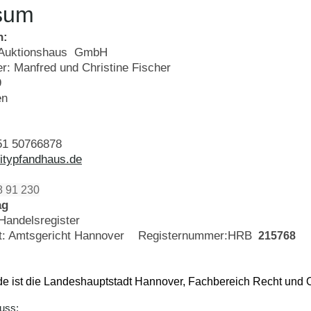
sum
h:
d Auktionshaus GmbH
r: Manfred und Christine Fischer
9
en
551 50766878
itypfandhaus.de
8 91 230
ag
Handelsregister
cht: Amtsgericht Hannover Registernummer:HRB
215768
de ist die Landeshauptstadt Hannover, Fachbereich Recht und 
uss: