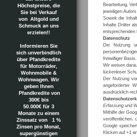
Bearbeitung, Ver
Höchstpreise, die
jeweiligen Autors
Sie bei Verkauf
Soweit die Inhal
von Altgold und
Inhalte Dritter 
Schmuck an uns
entsprechenden 
erzielen!!
Datenschutz
Die Nutzung u
Informieren Sie
personenbezogen
sich unverbindlich
freiwilliger Bas
über Pfandkredite
Wir weisen darau
für Motorräder,
lückenloser Schut
Wohnmobile &
Der Nutzung von
Wohnwagen. Wir
angeforderter W
geben Ihnen
ausdrücklich rec
Pfandkredite von
Datenschutzerk
300€ bis
Erfassung und We
50.000€ für 3
Mithilfe der Goo
Monate zu einem
veröffentlichen.
Zinssatz von 1 %
Google speichert
Zinsen pro Monat,
Klicken auf +1 
supergünstigen