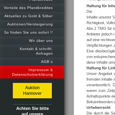
Haftung für Inha
Vorteile des Pfandkredites
Die
Aktuelles zu Gold & Silber
Inhalte unserer S
Richtigkeit, Vol
Auktionen/Versteigerung
Abs.1 TMG für ei
So finden Sie uns sofort !!
Anbieter jedoch 
auf eine rechtswi
Wir über uns
Verpflichtungen
Kontakt & schriftl.
Eine diesbezügli
Anfragen
von entsprechen
AGB´s
diese Inhalte um
Haftung für Lin
Impressum &
Unser Angebot e
Datenschutzerklärung
fremden Inhalte a
verantwortlich. 
Auktion
waren zum Zeitpu
Hannover
Anhaltspunkte ei
Bekanntwerden v
Urheberrecht
Achten Sie bitte
Die durch die Se
auf unsere