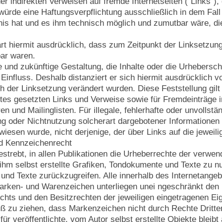
der indirekten Verweisen auf fremde Internetseiten ("Links"
 würde eine Haftungsverpflichtung ausschließlich in dem Fall 
nis hat und es ihm technisch möglich und zumutbar wäre, die
ärt hiermit ausdrücklich, dass zum Zeitpunkt der Linksetzung
ar waren.
le und zukünftige Gestaltung, die Inhalte oder die Urhebersch
 Einfluss. Deshalb distanziert er sich hiermit ausdrücklich vo
h der Linksetzung verändert wurden. Diese Feststellung gilt 
tes gesetzten Links und Verweise sowie für Fremdeinträge 
n und Mailinglisten. Für illegale, fehlerhafte oder unvollst
g oder Nichtnutzung solcherart dargebotener Informationen en
iesen wurde, nicht derjenige, der über Links auf die jeweilig
nd Kennzeichenrecht
bestrebt, in allen Publikationen die Urheberrechte der verw
ihm selbst erstellte Grafiken, Tondokumente und Texte zu nu
nd Texte zurückzugreifen. Alle innerhalb des Internetangeb
arken- und Warenzeichen unterliegen unei ngeschränkt den 
hts und den Besitzrechten der jeweiligen eingetragenen Eig
uß zu ziehen, dass Markenzeichen nicht durch Rechte Dritter
ür veröffentlichte, vom Autor selbst erstellte Objekte bleibt 