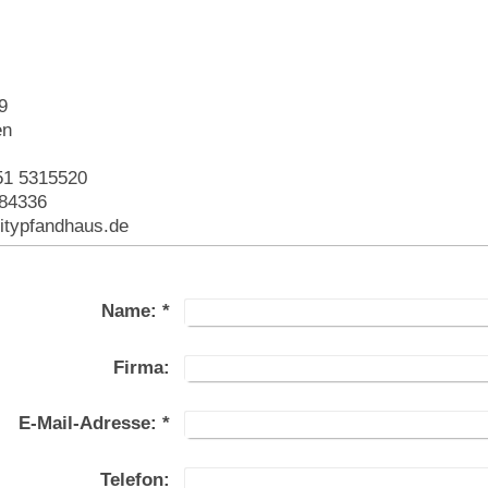
s
9
en
551 5315520
684336
itypfandhaus.de
Name:
*
Firma:
E-Mail-Adresse:
*
Telefon: