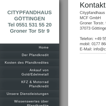
Kontakt
CITYPFANDHAUS
Citypfandhau
GÖTTINGEN
MCF GmbH
Groner Torstr. 
Tel 0551 531 55 20
37073 Götting
Groner Tor Str 9
Telefon: +49 
mobil: 0177 8
Home
E-Mail: info@c
Der Pfandkredit
Kosten des Pfandkredites
Ankauf von
Gold/Edelmetall
KFZ & Motorrad
Pfandkredit
Unsere Dienstleistungen
Wissenswertes über
Pfandkredite